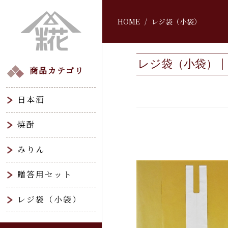
HOME
レジ袋（小袋）
レジ袋（小袋）
商品カテゴリ
日本酒
焼酎
みりん
贈答用セット
レジ袋（小袋）