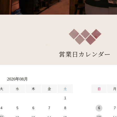
営業日カレンダー
2026年08月
火
水
木
金
土
日
月
1
4
5
6
7
8
6
7