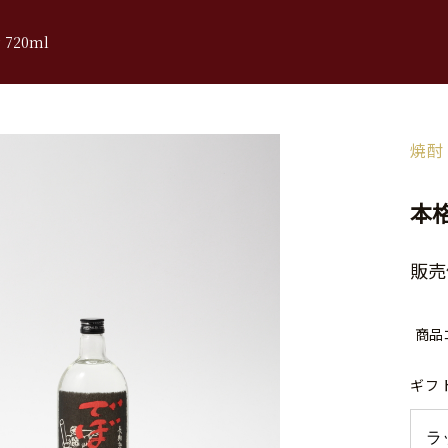
720ml
焼酎
本格
販売
商品
ギフ