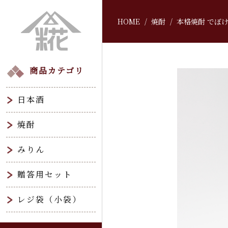
HOME
焼酎
本格焼酎 でぼけ 
商品カテゴリ
日本酒
焼酎
みりん
贈答用セット
レジ袋（小袋）