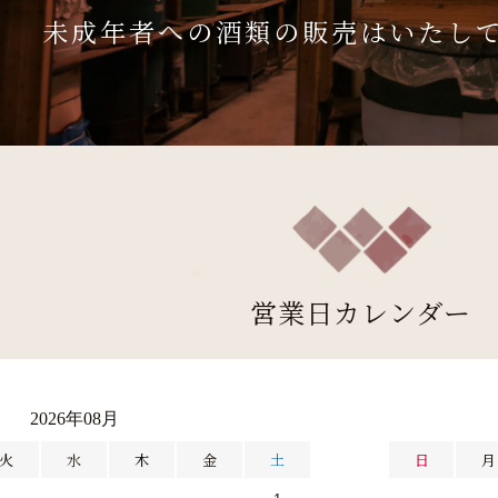
未成年者への酒類の販売はいたし
営業日カレンダー
2026年08月
火
水
木
金
土
日
月