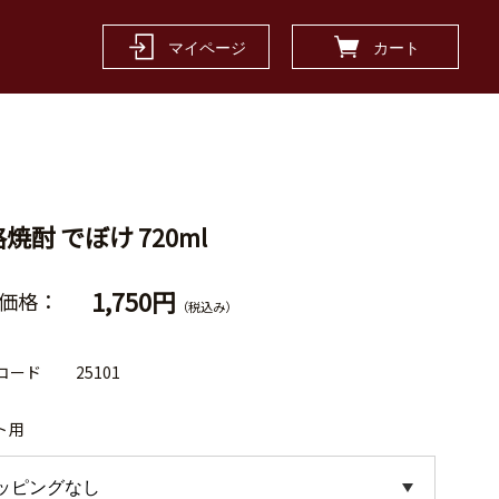
マイページ
カート
焼酎 でぼけ 720ml
1,750円
価格：
（税込み）
コード
25101
ト用