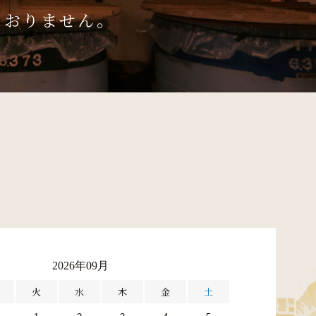
ておりません。
2026年09月
火
水
木
金
土