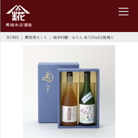
HOME
贈答用セット
純米吟醸・みりん 各720ml化粧箱入